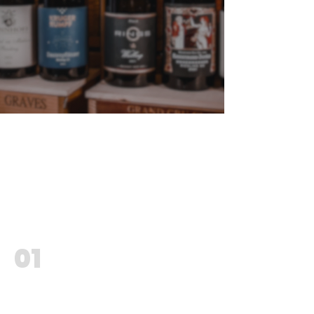
Dein zuverlässiger &
flexibler Partner in
Sachen Wein und
Spirituosen.
01