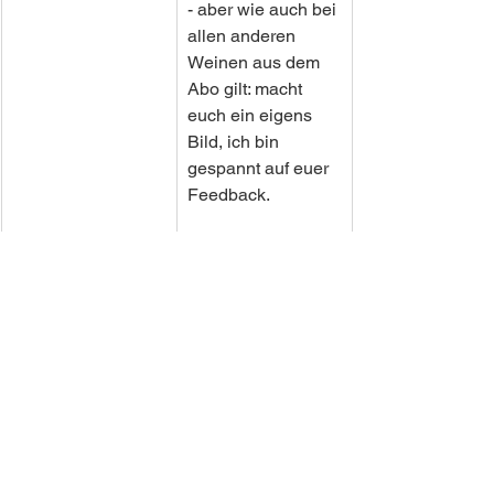
- aber wie auch bei 
allen anderen 
Weinen aus dem 
Abo gilt: macht 
euch ein eigens 
Bild, ich bin 
gespannt auf euer 
Feedback.
Preis 9,50€
Morellino di 
Scansano
BATTIFERRO
Ja auch ein 
Rotwein darf im 
Sommer nicht 
fehlen. Dafür hab 