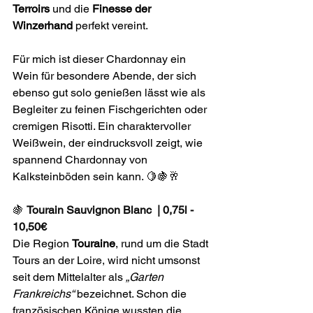
Terroirs
 und die 
Finesse der 
Winzerhand
 perfekt vereint.
Für mich ist dieser Chardonnay ein 
Wein für besondere Abende, der sich 
ebenso gut solo genießen lässt wie als 
Begleiter zu feinen Fischgerichten oder 
cremigen Risotti. Ein charaktervoller 
Weißwein, der eindrucksvoll zeigt, wie 
spannend Chardonnay von 
Kalksteinböden sein kann. 🍋🍇🥂
🍇 
Tourain Sauvignon Blanc  | 0,75l - 
10,50€
Die Region 
Touraine
, rund um die Stadt 
Tours an der Loire, wird nicht umsonst 
seit dem Mittelalter als 
„Garten 
Frankreichs“
 bezeichnet. Schon die 
französischen Könige wussten die 