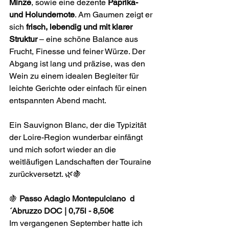
Minze
, sowie eine dezente 
Paprika- 
und Holundernote
. Am Gaumen zeigt er 
sich 
frisch, lebendig und mit klarer 
Struktur
 – eine schöne Balance aus 
Frucht, Finesse und feiner Würze. Der 
Abgang ist lang und präzise, was den 
Wein zu einem idealen Begleiter für 
leichte Gerichte oder einfach für einen 
entspannten Abend macht.
Ein Sauvignon Blanc, der die Typizität 
der Loire-Region wunderbar einfängt 
und mich sofort wieder an die 
weitläufigen Landschaften der Touraine 
zurückversetzt. 🌿🍇
🍇 
Passo Adagio Montepulciano  d
´Abruzzo DOC | 0,75l - 8,50€
Im vergangenen September hatte ich 