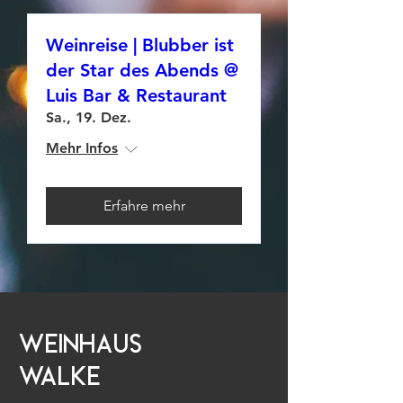
Weinreise | Blubber ist
der Star des Abends @
Luis Bar & Restaurant
Sa., 19. Dez.
Mehr Infos
Erfahre mehr
Weinhaus
Walke