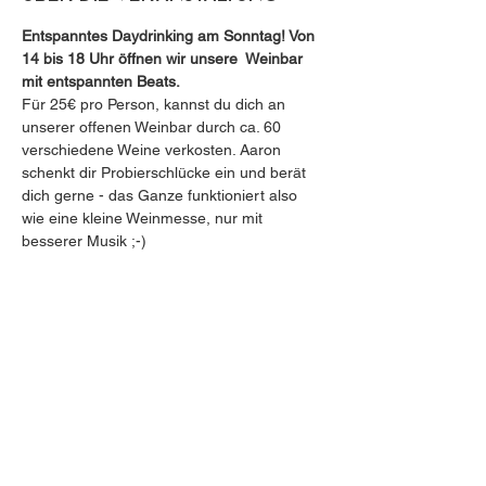
Entspanntes Daydrinking am Sonntag! Von 
14 bis 18 Uhr öffnen wir unsere  Weinbar 
mit entspannten Beats. 
Für 25€ pro Person, kannst du dich an 
unserer offenen Weinbar durch ca. 60 
verschiedene Weine verkosten. Aaron 
schenkt dir Probierschlücke ein und berät 
dich gerne - das Ganze funktioniert also 
wie eine kleine Weinmesse, nur mit 
besserer Musik ;-)
An unserer separaten Bar gibt's natürlich 
auch Wasser, Softgetränke, Bier und Spritz.
Start 14:00 Uhr | Ende 18:00 Uhr
Vorverkauf 25,00€ pro Person (zzgl. 
Glaspfand 5€)
VVK im Vielfalt café-weinhaus, im Weinhaus 
Walke (Ziegelfeldstraße 18, 73563 
Mögglingen) oder unter 
https://eventix.shop/eadw5rqq